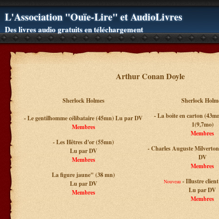
L'Association "Ouïe-Lire" et AudioLivres
Des livres audio gratuits en téléchargement
Arthur Conan Doyle
Sherlock Holmes
Sherlock Holm
- La boite en carton (43
- Le gentilhomme célibataire (45mn) Lu par DV
1(9,7mo)
Membres
Membres
- Les Hêtres d'or (55mn)
- Charles Auguste Milverto
Lu par DV
DV
Membres
Membres
La figure jaune" (38 mn)
- Illustre clie
Nouveau
Lu par DV
Lu par DV
Membres
Membres