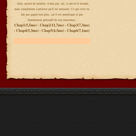
- Alan, accusé de meurtre, n'aura pas, lui, à sauver le monde,
mais simplement à prouver qu'il est innocent. Ce qui n'est en
fait pas gagné non plus, car il est amnésique et pas
franchement persuadé de son innocence.
Chap1(5,5mo) - Chap2(11,7mo) - Chap3(7,3mo)
- Chap4(5,3mo) - Chap5(4,3mo) - Chap6(7,1mo)