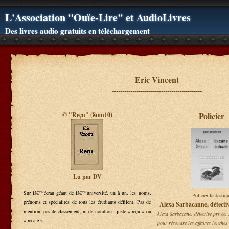
L'Association "Ouïe-Lire" et AudioLivres
Des livres audio gratuits en téléchargement
Eric Vincent
--------------------------------------------
Policier
© "Reçu" (8mn10)
Lu par DV
Sur lâ€™écran géant de lâ€™université, un à un, les noms,
Policier fantastiq
prénoms et spécialités de tous les étudiants défilent. Pas de
Alexa Sarbacanne, détectiv
mention, pas de classement, ni de notation : juste « reçu » ou
Alexa Sarbacane, détective privée, 
« recalé ».
pour résoudre les affaires louches