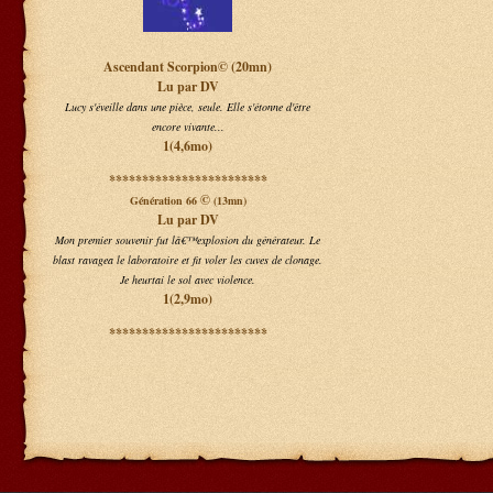
Ascendant Scorpion© (20mn)
Lu par DV
Lucy s'éveille dans une pièce, seule. Elle s'étonne d'être
encore vivante...
1(4,6mo)
************************
©
Génération 66
(13mn)
Lu par DV
Mon premier souvenir fut lâ€™explosion du générateur. Le
blast ravagea le laboratoire et fit voler les cuves de clonage.
Je heurtai le sol avec violence.
1(2,9mo)
************************