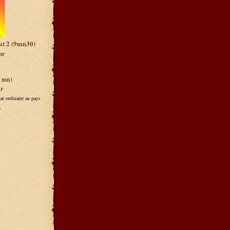
at 2 (9mn30)
ur
7 mn)
ur
at ordinaire au pays
.