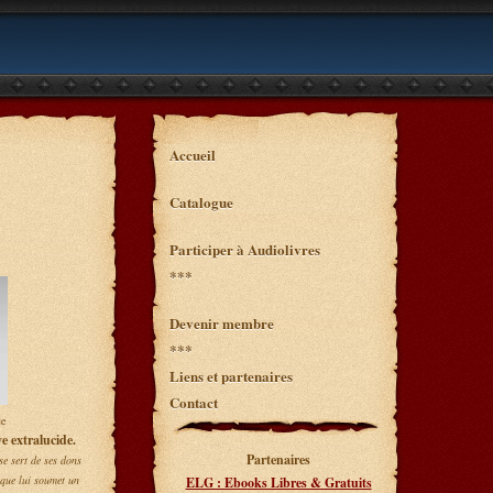
Accueil
Catalogue
Participer à Audiolivres
***
Devenir membre
***
Liens et partenaires
Contact
ue
e extralucide.
Partenaires
se sert de ses dons
 que lui soumet un
ELG : Ebooks Libres & Gratuits