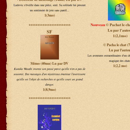
Ludovic s'éveille dans une pièce, seul. Sa solitude lui procure
un sentiment de joie sans pareil...
1(3mo)
Nouveau
© Pachat le ch
************************
Lu par l'aute
SF
1(2,1mo)
© Pacha le chat (
Lu par l'aute
Les aventures extraordinaires d'un ch
magique des chats
Mémo (40mn) Lu par DV
1(2,2 mo)
Kumiko Wasabi invente son passé parce qu'elle n'en a pas de
souvenir. Des messages d'un mystérieux émetteur l'avertissent
qu'elle est l'objet de recherches et qu'elle court un grand
danger.
1(8,9mo)
************************