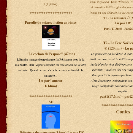
jeune inspecteur, Yann Delaunay. Ce
1(1,8mo)
à connaître lâ€™origine des pouvo
femme un peu déjantée sur les bords
************************
©
T1 - La naissance
(
Parodie de science-fiction en rimes
Lu par DV
Part1(17,3mo) - Part2(
T2 - Le Père Noël e
© (120 mn) - Lu p
"Le cochon de l'espace" (47mn)
La police est sur les dents. A quin
Noël, un tueur en série sâ€™attaq
L'Empire menace d'empoisonner la Résistance avec de la
barbe blanche vêtus dâ€™un long 
malbouffe. Dark Vapeur a basculé du côté obscur de la force
spécialité ? Réaliser des tirs comp
culinaire. Quand la rime s'attache à rimer au fond de la
Pourquoi ? Un mystère que Yann 
casserole...
Lu par l'auteur
Alexa Sarbacane, enfourchant son 
1(14mo)
rouge décapotable pour mener ta
enquête.
part1(17,6mo) - part
************************
SF
*****************
Contes
- Détecteur de mensonge (14mn) Lu par DV