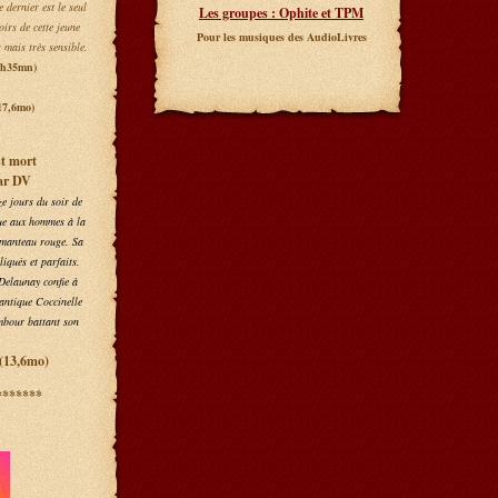
 dernier est le seul
Les groupes : Ophite et TPM
irs de cette jeune
Pour les musiques des AudioLivres
 mais très sensible.
2h35mn)
17,6mo)
st mort
ar DV
ze jours du soir de
ue aux hommes à la
manteau rouge. Sa
liqués et parfaits.
Delaunay confie à
antique Coccinelle
mbour battant son
2(13,6mo)
*******