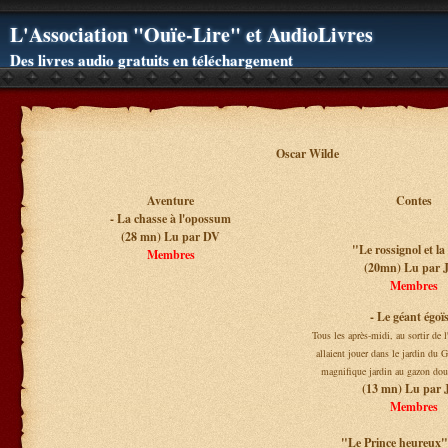
L'Association "Ouïe-Lire" et AudioLivres
Des livres audio gratuits en téléchargement
Oscar Wilde
Aventure
Contes
- La chasse à l'opossum
(28 mn) Lu par DV
"Le rossignol et la
Membres
(20mn) Lu par 
Membres
- Le géant égoï
Tous les après-midi, au sortir de l
allaient jouer dans le jardin du G
magnifique jardin au gazon dou
(13 mn) Lu par
Membres
"Le Prince heureux"