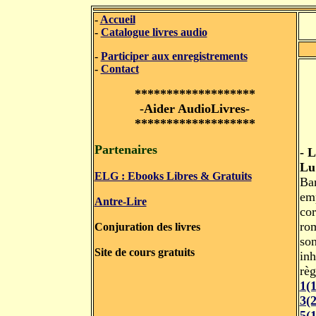
-
Accueil
-
Catalogue livres audio
-
Participer aux enregistrements
-
Contact
*******************
-Aider AudioLivres-
*******************
Partenaires
- 
Lu
ELG : Ebooks Libres & Gratuits
Ban
em
Antre-Lire
cor
rom
Conjuration des livres
son
Site de cours gratuits
inh
règ
1(
3(
5(