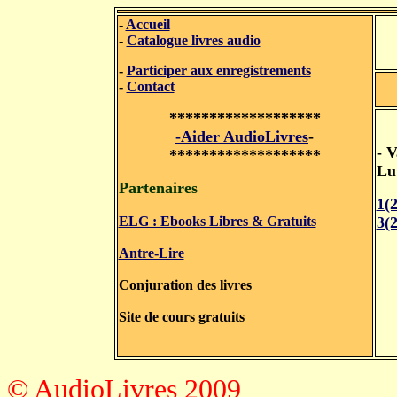
-
Accueil
-
Catalogue livres audio
-
Participer aux enregistrements
-
Contact
*******************
-Aider AudioLivres
-
- V
*******************
Lu
Partenaires
1(
ELG : Ebooks Libres & Gratuits
3(
Antre-Lire
Conjuration des livres
Site de cours gratuits
© AudioLivres 2009