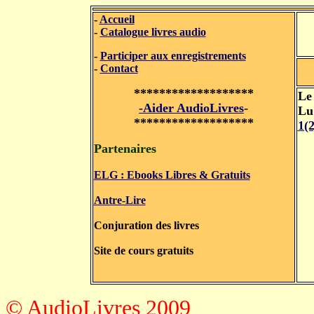
-
Accueil
-
Catalogue livres audio
-
Participer aux enregistrements
-
Contact
*******************
Le
-Aider AudioLivres
-
Lu
*******************
1(
Partenaires
ELG : Ebooks Libres & Gratuits
Antre-Lire
Conjuration des livres
Site de cours gratuits
© AudioLivres 2009