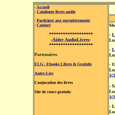
-
Accueil
-
Catalogue livres audio
-
Participer aux enregistrements
Sh
-
Contact
*******************
-
L
-Aider AudioLivres
-
Lu
*******************
-
L
Partenaires
Lu
ELG : Ebooks Libres & Gratuits
- U
Lu
Antre-Lire
1(
Conjuration des livres
- 
Lu
Site de cours gratuits
1(
- L
Lu