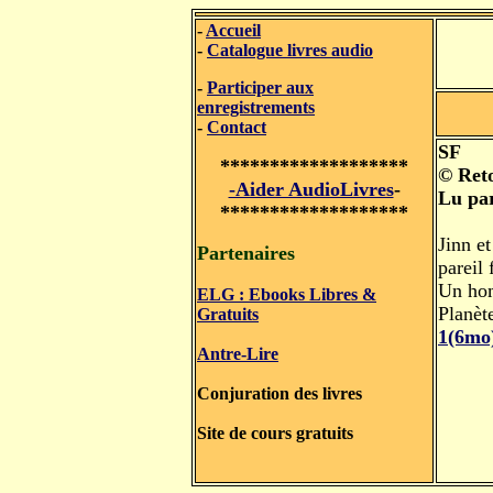
-
Accueil
-
Catalogue livres audio
-
Participer aux
enregistrements
-
Contact
SF
*******************
© Ret
-Aider AudioLivres
-
Lu pa
*******************
Jinn e
Partenaires
pareil 
Un hom
ELG : Ebooks Libres &
Planèt
Gratuits
1(6mo
Antre-Lire
Conjuration des livres
Site de cours gratuits