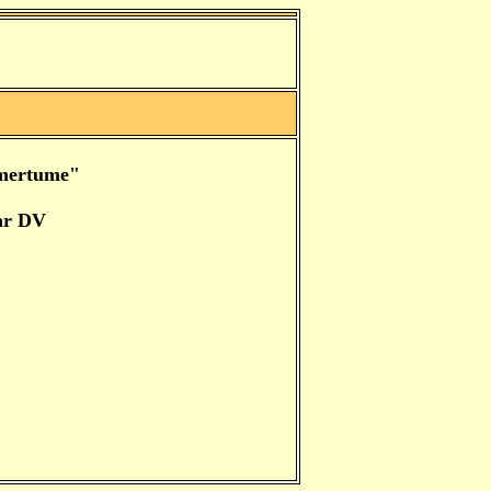
mertume"
ar DV