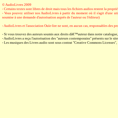
© AudioLivres 2009
- Certains textes sont libres de droit mais tous les fichiers audios restent la prop
- Vous pouvez utiliser nos AudioLivres à partir du moment où il s'agit d'une utili
soumise à une demande d'autorisation auprès de l'auteur ou l'éditeur)
- AudioLivres et l'association Ouïe-lire ne sont, en aucun cas, responsables des pro
- Si vous trouvez des auteurs soumis aux droits dâ€™auteur dans notre catalogue
- AudioLivres a reçu l'autorisation des "auteurs contemporains" présents sur le site 
- Les musiques des Livres audio sont sous contrat "Creative Commons Licenses",