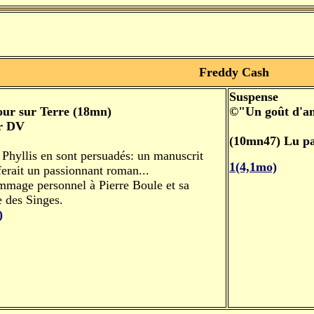
Freddy Cash
Suspense
our sur Terre (18mn)
©"Un goût d'a
r DV
(10mn47) Lu p
t Phyllis en sont persuadés: un manuscrit
1(4,1mo)
ferait un passionnant roman...
mage personnel à Pierre Boule et sa
e des Singes.
)