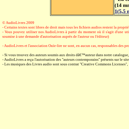
(14 m
1(5,5 
© AudioLivres 2009
- Certains textes sont libres de droit mais tous les fichiers audios restent la prop
- Vous pouvez utiliser nos AudioLivres à partir du moment où il s'agit d'une utili
soumise à une demande d'autorisation auprès de l'auteur ou l'éditeur)
- AudioLivres et l'association Ouïe-lire ne sont, en aucun cas, responsables des pro
- Si vous trouvez des auteurs soumis aux droits dâ€™auteur dans notre catalogue
- AudioLivres a reçu l'autorisation des "auteurs contemporains" présents sur le site 
- Les musiques des Livres audio sont sous contrat "Creative Commons Licenses",