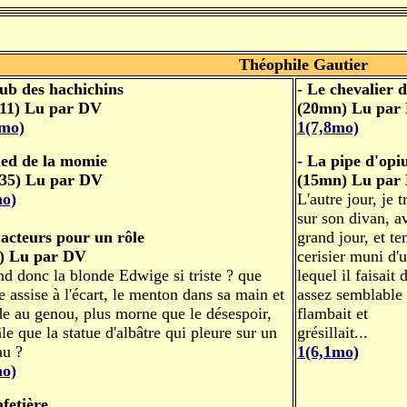
Théophile Gautier
lub des hachichins
- Le chevalier 
11) Lu par DV
(20mn) Lu par
6mo)
1(7,8mo)
ied de la momie
- La pipe d'op
35) Lu par DV
(15mn) Lu par
mo)
L'autre jour, je
sur son divan, a
acteurs pour un rôle
grand jour, et t
) Lu par DV
cerisier muni d'
nd donc la blonde Edwige si triste ? que
lequel il faisait
le assise à l'écart, le menton dans sa main et
assez semblable à
de au genou, plus morne que le désespoir,
flambait et
le que la statue d'albâtre qui pleure sur un
grésillait...
u ?
1(6,1mo)
mo)
afetière