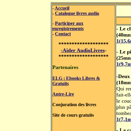
-
Accueil
-
Catalogue livres audio
-
Participer aux
- Le c
enregistrements
-
Contact
(40mn
1(15,
*******************
-Aider AudioLivres
-
- Le p
*******************
(25mn
1(9,7
Partenaires
-Deux 
ELG : Ebooks Libres &
(18mn
Gratuits
Qui re
Antre-Lire
fait-el
le cou
Conjuration des livres
plus pâ
tombea
Site de cours gratuits
1(7,1
- La c