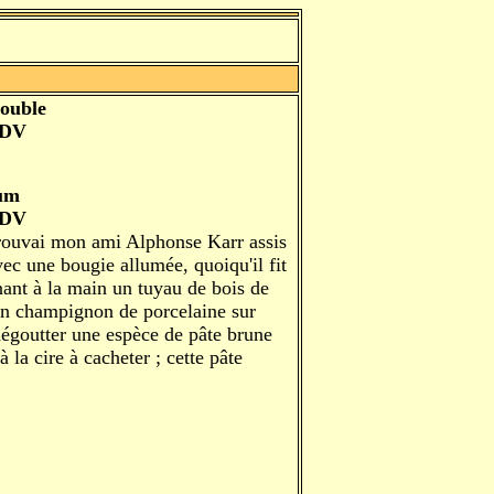
double
 DV
ium
 DV
 trouvai mon ami Alphonse Karr assis
vec une bougie allumée, quoiqu'il fit
enant à la main un tuyau de bois de
un champignon de porcelaine sur
 dégoutter une espèce de pâte brune
 la cire à cacheter ; cette pâte