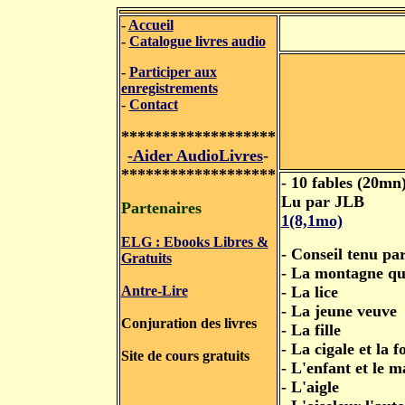
-
Accueil
-
Catalogue livres audio
-
Participer aux
enregistrements
-
Contact
*******************
-Aider AudioLivres
-
*******************
- 10 fables (20mn
Lu par JLB
Partenaires
1(8,1mo)
ELG : Ebooks Libres &
- Conseil tenu par
Gratuits
- La montagne qu
Antre-Lire
- La lice
- La jeune veuve
Conjuration des livres
- La fille
- La cigale et la 
Site de cours gratuits
- L'enfant et le m
- L'aigle