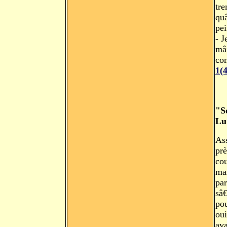
tre
qu
pei
- J
mâ
co
1(
"S
Lu
Ass
prè
cou
mai
par
sâ
po
ou
ava