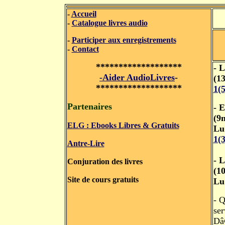
-
Accueil
-
Catalogue livres audio
-
Participer aux enregistrements
-
Contact
*******************
- L
-Aider AudioLivres
-
(1
*******************
1(
Partenaires
-
E
(9
ELG : Ebooks Libres & Gratuits
Lu
1(
Antre-Lire
- L
Conjuration des livres
(1
Site de cours gratuits
Lu
- Q
ser
Dâ