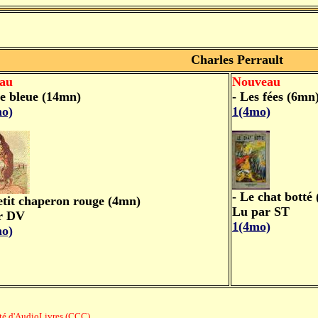
Charles Perrault
au
Nouveau
e bleue (14mn)
- Les fées (6mn
mo)
1(4mo)
- Le chat botté
etit chaperon rouge (4mn)
Lu par ST
r DV
1(4mo)
mo)
riété d'AudioLivres (CCC).