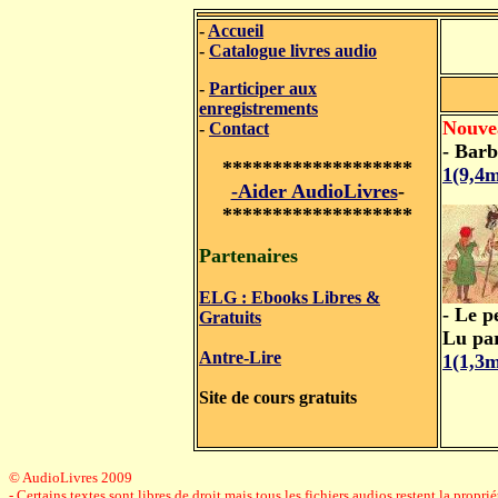
-
Accueil
-
Catalogue livres audio
-
Participer aux
enregistrements
Nouve
-
Contact
- Barb
*******************
1(9,4
-Aider AudioLivres
-
*******************
Partenaires
ELG : Ebooks Libres &
- Le p
Gratuits
Lu pa
Antre-Lire
1(1,3
Site de cours gratuits
© AudioLivres 2009
- Certains textes sont libres de droit mais tous les fichiers audios restent la prop