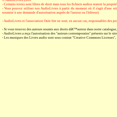
- Certains textes sont libres de droit mais tous les fichiers audios restent la prop
- Vous pouvez utiliser nos AudioLivres à partir du moment où il s'agit d'une utili
soumise à une demande d'autorisation auprès de l'auteur ou l'éditeur)
- AudioLivres et l'association Ouïe-lire ne sont, en aucun cas, responsables des pro
- Si vous trouvez des auteurs soumis aux droits dâ€™auteur dans notre catalogue
- AudioLivres a reçu l'autorisation des "auteurs contemporains" présents sur le site 
- Les musiques des Livres audio sont sous contrat "Creative Commons Licenses",