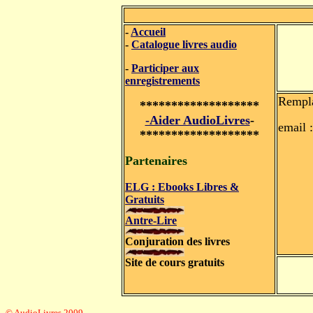
-
Accueil
-
Catalogue livres audio
-
Participer aux
enregistrements
Rempla
*******************
-Aider AudioLivres
-
email :
*******************
Partenaires
ELG : Ebooks Libres &
Gratuits
Antre-Lire
Conjuration des livres
Site de cours gratuits
© AudioLivres 2009