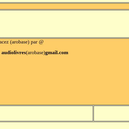
cez (arobase) par @
audiolivres
(arobase)
gmail.com