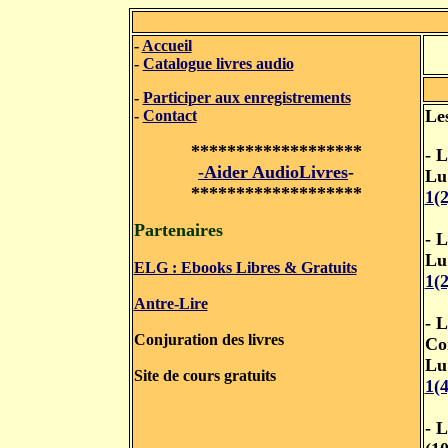
-
Accueil
-
Catalogue livres audio
-
Participer aux enregistrements
Le
-
Contact
*******************
- L
-Aider AudioLivres
-
Lu
*******************
1(
Partenaires
- 
Lu
ELG : Ebooks Libres & Gratuits
1(
Antre-Lire
- L
Conjuration des livres
Co
Lu
Site de cours gratuits
1(
- 