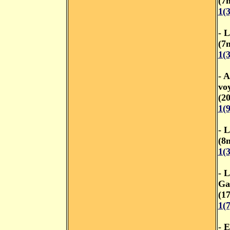
(7
1(
- 
(7
1(
- 
vo
(2
1(
- L
(8
1(
- L
Ga
(1
1(
- 