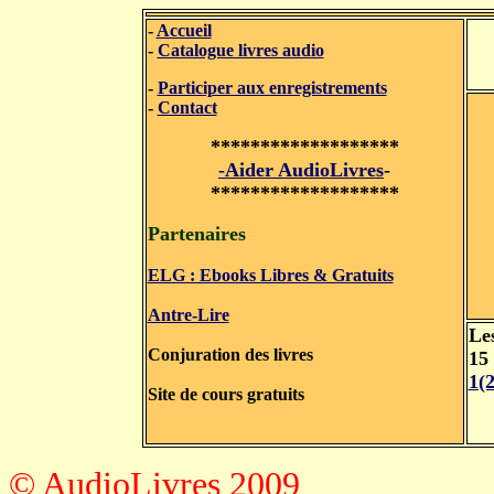
-
Accueil
-
Catalogue livres audio
-
Participer aux enregistrements
-
Contact
*******************
-Aider AudioLivres
-
*******************
Partenaires
ELG : Ebooks Libres & Gratuits
Antre-Lire
Le
Conjuration des livres
15 
1(
Site de cours gratuits
© AudioLivres 2009