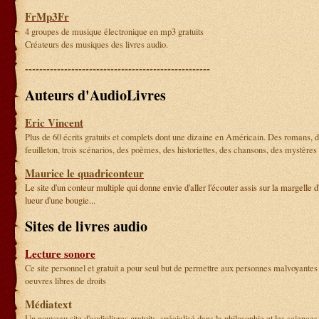
FrMp3Fr
4 groupes de musique électronique en mp3 gratuits
Créateurs des musiques des livres audio.
----------------------------------------------------
Auteurs d'AudioLivres
Eric Vincent
Plus de 60 écrits gratuits et complets dont une dizaine en Américain. Des romans, d
feuilleton, trois scénarios, des poèmes, des historiettes, des chansons, des mystères .
Maurice le quadriconteur
Le site d'un conteur multiple qui donne envie d'aller l'écouter assis sur la margelle d'
lueur d'une bougie...
Sites de livres audio
Lecture sonore
Ce site personnel et gratuit a pour seul but de permettre aux personnes malvoyantes
oeuvres libres de droits
Médiatext
Un nouveau site d'audiolivres gratuits, spécialisé dans la philosophie et les science