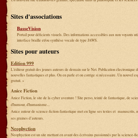
Sites d'associations
BasseVision
Portail pour déficients visuels. Des informations accessibles aux non voyants uti
interface braille et/ou synthèse vocale de type JAWS.
Sites pour auteurs
Edition 999
L'éditeur gratuit des jeunes auteurs de demain sur le Net. Publication électronique 
nouvelles fantastiques et plus. On en parle et on corrige si nécessaire. Un nouvel e
gratuit. »
Anice Fiction
Anice Fiction, le site de la cyber aventure ! Site perso, teinté de fantastique, de scie
d'humour, d'humanisme...
Anice auteur de science-fiction-fantastique met en ligne ses textes et manuscrits, 
ses graines d’auteurs.
Neophyction
Neophyction est un site mettant en avant des écrivains passionnés par la science-fict