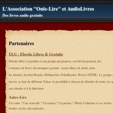
L'Association "Ouïe-Lire" et AudioLivres
Des livres audio gratuits
Partenaires
ELG : Ebooks Libres & Gratuits
Ebooks libres et gratuits est un groupe qui propose, en téléchargement, des
centaines de livres électroniques gratuits - textes libres de droits, dans
les formats Acrobat Reader, Mobipocket, PalmReader, Word et HTML. Le groupe of
travers sa liste de diffusion Yahoo, la possibilité à chacun de débattre de toutes les 
aux ebooks et à la littérature.
Antre-Lire
Un conte ? Une nouvelle ? Un roman ? Un poème ? Marie-Catherine et ses invités 
tendres ou des désespérants .