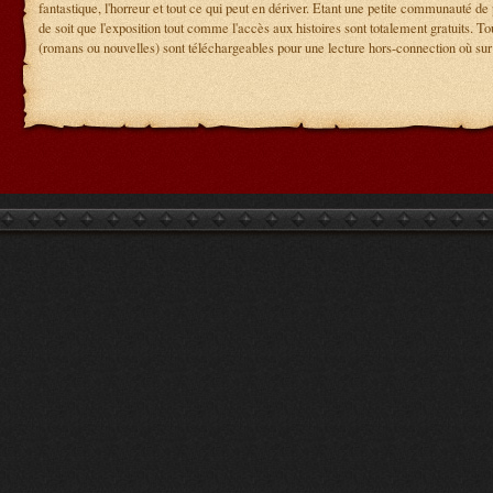
fantastique, l'horreur et tout ce qui peut en dériver. Etant une petite communauté de 
de soit que l'exposition tout comme l'accès aux histoires sont totalement gratuits. Tou
(romans ou nouvelles) sont téléchargeables pour une lecture hors-connection où su